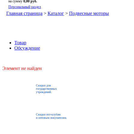
на сумму
0,00 руб.
Персональный раздел
Главная страница
>
Каталог
>
Подвесные моторы
Товар
Обсуждение
Элемент не найден
Скидки для
государственных
учреждений.
Скидки яхт-клубам
и оптовым покупателям.