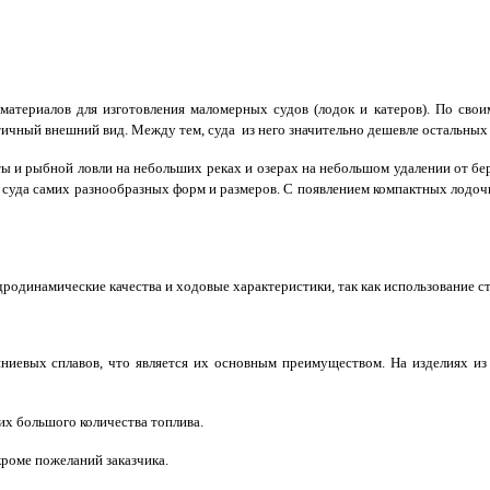
материалов для изготовления маломерных судов (лодок и катеров). По сво
ичный внешний вид. Между тем, суда из него значительно дешевле остальных
ы и рыбной ловли на небольших реках и озерах на небольшом удалении от бе
ть суда самих разнообразных форм и размеров. С появлением компактных лодо
одинамические качества и ходовые характеристики, так как использование ст
ниевых сплавов, что является их основным преимуществом. На изделиях из
их большого количества топлива.
кроме пожеланий заказчика.