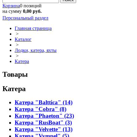
Корзина
0 позиций
на сумму
0,00 руб.
Персональный раздел
Главная страница
>
Каталог
>
Лодки, катера, яхты
>
Катера
Товары
Катера
Катера "Balttica" (14)
Катера "Cobra" (8)
Катера "Phaeton" (23)
Катера "RusBoat" (3)
Катера "Velvette" (13)
Катера "Vympel" (5)