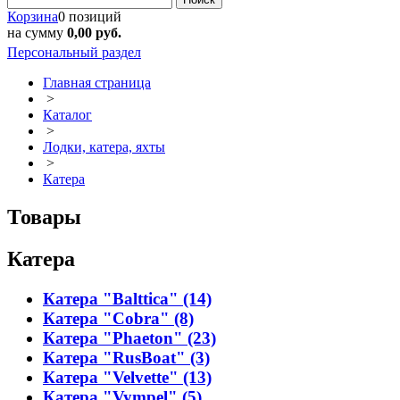
Корзина
0 позиций
на сумму
0,00 руб.
Персональный раздел
Главная страница
>
Каталог
>
Лодки, катера, яхты
>
Катера
Товары
Катера
Катера "Balttica" (14)
Катера "Cobra" (8)
Катера "Phaeton" (23)
Катера "RusBoat" (3)
Катера "Velvette" (13)
Катера "Vympel" (5)