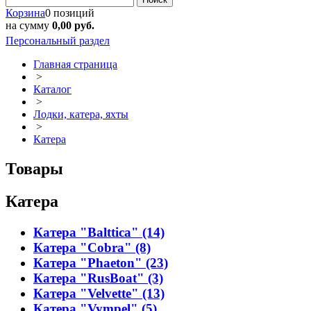
Корзина
0 позиций
на сумму
0,00 руб.
Персональный раздел
Главная страница
>
Каталог
>
Лодки, катера, яхты
>
Катера
Товары
Катера
Катера "Balttica" (14)
Катера "Cobra" (8)
Катера "Phaeton" (23)
Катера "RusBoat" (3)
Катера "Velvette" (13)
Катера "Vympel" (5)