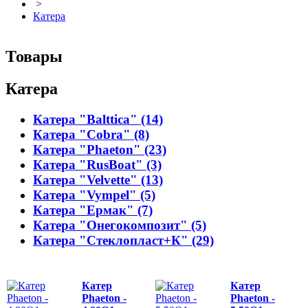
>
Катера
Товары
Катера
Катера "Balttica" (14)
Катера "Cobra" (8)
Катера "Phaeton" (23)
Катера "RusBoat" (3)
Катера "Velvette" (13)
Катера "Vympel" (5)
Катера "Ермак" (7)
Катера "Онегокомпозит" (5)
Катера "Стеклопласт+К" (29)
Катер
Катер
Phaeton -
Phaeton -