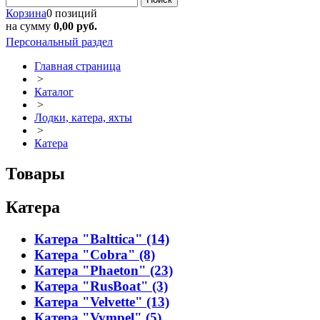
Корзина
0 позиций
на сумму
0,00 руб.
Персональный раздел
Главная страница
>
Каталог
>
Лодки, катера, яхты
>
Катера
Товары
Катера
Катера "Balttica" (14)
Катера "Cobra" (8)
Катера "Phaeton" (23)
Катера "RusBoat" (3)
Катера "Velvette" (13)
Катера "Vympel" (5)