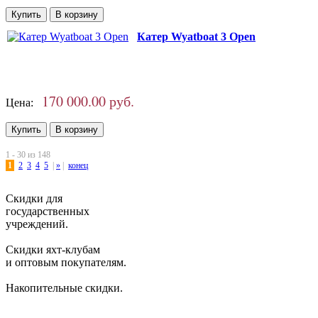
Катер Wyatboat 3 Open
170 000.00 руб.
Цена:
1 - 30 из 148
1
2
3
4
5
|
»
|
конец
Скидки для
государственных
учреждений.
Скидки яхт-клубам
и оптовым покупателям.
Накопительные скидки.