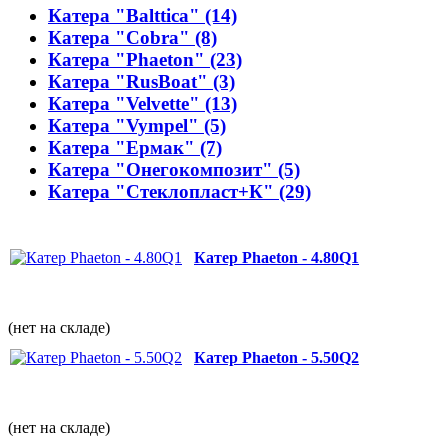
Катера "Balttica" (14)
Катера "Cobra" (8)
Катера "Phaeton" (23)
Катера "RusBoat" (3)
Катера "Velvette" (13)
Катера "Vympel" (5)
Катера "Ермак" (7)
Катера "Онегокомпозит" (5)
Катера "Стеклопласт+К" (29)
Катер Phaeton - 4.80Q1
(нет на складе)
Катер Phaeton - 5.50Q2
(нет на складе)