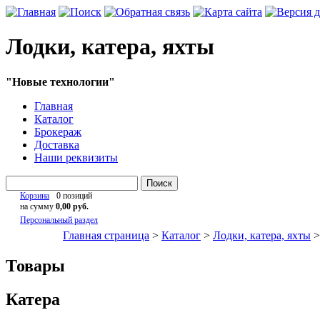
Лодки, катера, яхты
"Новые технологии"
Главная
Каталог
Брокераж
Доставка
Наши реквизиты
Поиск
Корзина
0 позиций
на сумму
0,00 руб.
Персональный раздел
Главная страница
>
Каталог
>
Лодки, катера, яхты
Товары
Катера