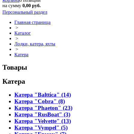
Корзина
0 позиций
на сумму
0,00 руб.
Персональный раздел
Главная страница
>
Каталог
>
Лодки, катера, яхты
>
Катера
Товары
Катера
Катера "Balttica" (14)
Катера "Cobra" (8)
Катера "Phaeton" (23)
Катера "RusBoat" (3)
Катера "Velvette" (13)
Катера "Vympel" (5)