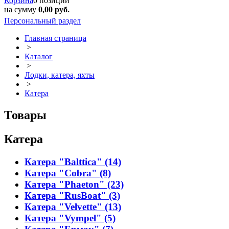
Корзина
0 позиций
на сумму
0,00 руб.
Персональный раздел
Главная страница
>
Каталог
>
Лодки, катера, яхты
>
Катера
Товары
Катера
Катера "Balttica" (14)
Катера "Cobra" (8)
Катера "Phaeton" (23)
Катера "RusBoat" (3)
Катера "Velvette" (13)
Катера "Vympel" (5)