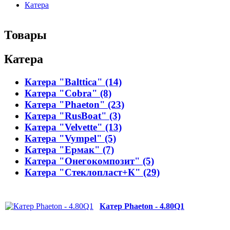
Катера
Товары
Катера
Катера "Balttica" (14)
Катера "Cobra" (8)
Катера "Phaeton" (23)
Катера "RusBoat" (3)
Катера "Velvette" (13)
Катера "Vympel" (5)
Катера "Ермак" (7)
Катера "Онегокомпозит" (5)
Катера "Стеклопласт+К" (29)
Катер Phaeton - 4.80Q1