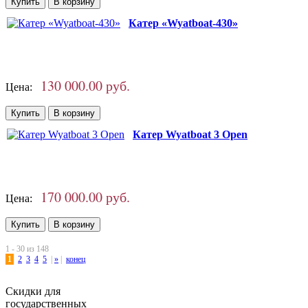
Катер «Wyatboat-430»
130 000.00 руб.
Цена:
Катер Wyatboat 3 Open
170 000.00 руб.
Цена:
1 - 30 из 148
1
2
3
4
5
|
»
|
конец
Скидки для
государственных