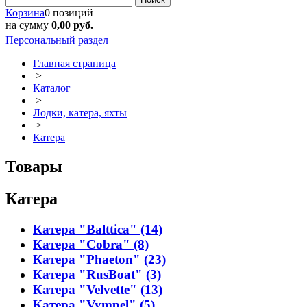
Корзина
0 позиций
на сумму
0,00 руб.
Персональный раздел
Главная страница
>
Каталог
>
Лодки, катера, яхты
>
Катера
Товары
Катера
Катера "Balttica" (14)
Катера "Cobra" (8)
Катера "Phaeton" (23)
Катера "RusBoat" (3)
Катера "Velvette" (13)
Катера "Vympel" (5)