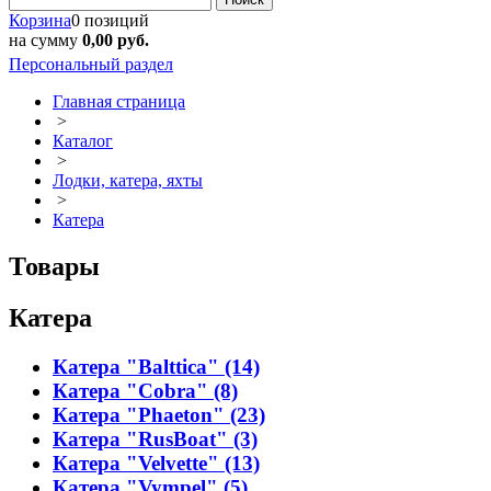
Корзина
0 позиций
на сумму
0,00 руб.
Персональный раздел
Главная страница
>
Каталог
>
Лодки, катера, яхты
>
Катера
Товары
Катера
Катера "Balttica" (14)
Катера "Cobra" (8)
Катера "Phaeton" (23)
Катера "RusBoat" (3)
Катера "Velvette" (13)
Катера "Vympel" (5)