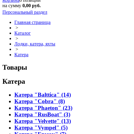
Корзина
0 позиций
на сумму
0,00 руб.
Персональный раздел
Главная страница
>
Каталог
>
Лодки, катера, яхты
>
Катера
Товары
Катера
Катера "Balttica" (14)
Катера "Cobra" (8)
Катера "Phaeton" (23)
Катера "RusBoat" (3)
Катера "Velvette" (13)
Катера "Vympel" (5)