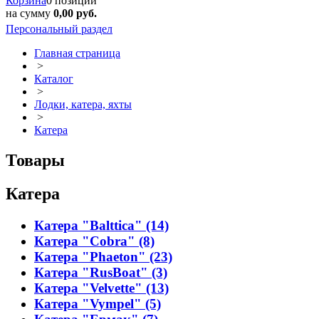
Корзина
0 позиций
на сумму
0,00 руб.
Персональный раздел
Главная страница
>
Каталог
>
Лодки, катера, яхты
>
Катера
Товары
Катера
Катера "Balttica" (14)
Катера "Cobra" (8)
Катера "Phaeton" (23)
Катера "RusBoat" (3)
Катера "Velvette" (13)
Катера "Vympel" (5)