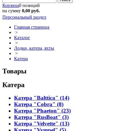
Корзина
0 позиций
на сумму
0,00 руб.
Персональный раздел
Главная страница
>
Каталог
>
Лодки, катера, яхты
>
Катера
Товары
Катера
Катера "Balttica" (14)
Катера "Cobra" (8)
Катера "Phaeton" (23)
Катера "RusBoat" (3)
Катера "Velvette" (13)
Катера "Vympel" (5)