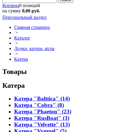
Корзина
0 позиций
на сумму
0,00 руб.
Персональный раздел
Главная страница
>
Каталог
>
Лодки, катера, яхты
>
Катера
Товары
Катера
Катера "Balttica" (14)
Катера "Cobra" (8)
Катера "Phaeton" (23)
Катера "RusBoat" (3)
Катера "Velvette" (13)
Катера "Vympel" (5)