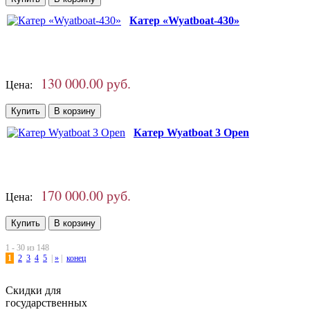
Катер «Wyatboat-430»
130 000.00 руб.
Цена:
Катер Wyatboat 3 Open
170 000.00 руб.
Цена:
1 - 30 из 148
1
2
3
4
5
|
»
|
конец
Скидки для
государственных