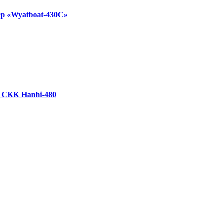
р «Wyatboat-430C»
 СКК Hanhi-480