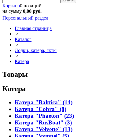
Корзина
0 позиций
на сумму
0,00 руб.
Персональный раздел
Главная страница
>
Каталог
>
Лодки, катера, яхты
>
Катера
Товары
Катера
Катера "Balttica" (14)
Катера "Cobra" (8)
Катера "Phaeton" (23)
Катера "RusBoat" (3)
Катера "Velvette" (13)
Катера "Vympel" (5)