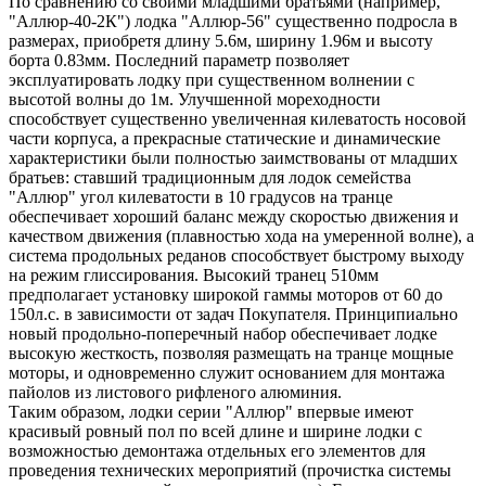
По сравнению со своими младшими братьями (например,
"Аллюр-40-2К") лодка "Аллюр-56" существенно подросла в
размерах, приобретя длину 5.6м, ширину 1.96м и высоту
борта 0.83мм. Последний параметр позволяет
эксплуатировать лодку при существенном волнении с
высотой волны до 1м. Улучшенной мореходности
способствует существенно увеличенная килеватость носовой
части корпуса, а прекрасные статические и динамические
характеристики были полностью заимствованы от младших
братьев: ставший традиционным для лодок семейства
"Аллюр" угол килеватости в 10 градусов на транце
обеспечивает хороший баланс между скоростью движения и
качеством движения (плавностью хода на умеренной волне), а
система продольных реданов способствует быстрому выходу
на режим глиссирования. Высокий транец 510мм
предполагает установку широкой гаммы моторов от 60 до
150л.с. в зависимости от задач Покупателя. Принципиально
новый продольно-поперечный набор обеспечивает лодке
высокую жесткость, позволяя размещать на транце мощные
моторы, и одновременно служит основанием для монтажа
пайолов из листового рифленого алюминия.
Таким образом, лодки серии "Аллюр" впервые имеют
красивый ровный пол по всей длине и ширине лодки с
возможностью демонтажа отдельных его элементов для
проведения технических мероприятий (прочистка системы