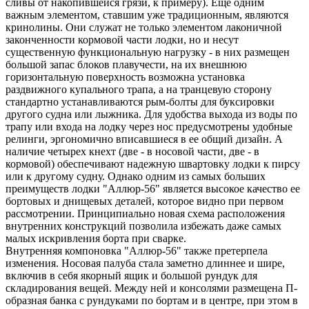
сливы от накопившейся грязи, к примеру). Еще одним
важным элементом, ставшим уже традиционным, являются
кринолины. Они служат не только элементом лаконичной
законченности кормовой части лодки, но и несут
существенную функциональную нагрузку - в них размещен
большой запас блоков плавучести, на их внешнюю
горизонтальную поверхность возможна установка
раздвижного купального трапа, а на транцевую сторону
стандартно устанавливаются рым-болты для буксировки
другого судна или лыжника. Для удобства выхода из воды по
трапу или входа на лодку через нос предусмотрены удобные
релинги, эргономично вписавшиеся в ее общий дизайн. А
наличие четырех кнехт (две - в носовой части, две - в
кормовой) обеспечивают надежную швартовку лодки к пирсу
или к другому судну. Однако одним из самых больших
преимуществ лодки "Аллюр-56" является высокое качество ее
бортовых и днищевых деталей, которое видно при первом
рассмотрении. Принципиально новая схема расположения
внутренних конструкций позволила избежать даже самых
малых искривления борта при сварке.
Внутренняя компоновка "Аллюр-56" также претерпела
изменения. Носовая палуба стала заметно длиннее и шире,
включив в себя якорный ящик и большой рундук для
складирования вещей. Между ней и консолями размещена П-
образная банка с рундуками по бортам и в центре, при этом в