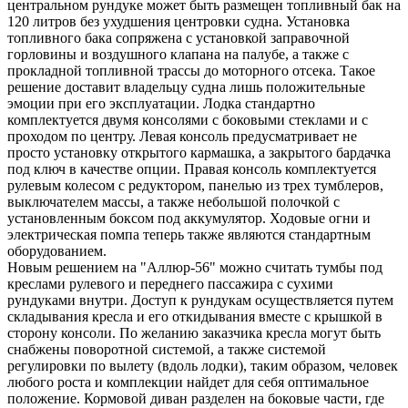
центральном рундуке может быть размещен топливный бак на
120 литров без ухудшения центровки судна. Установка
топливного бака сопряжена с установкой заправочной
горловины и воздушного клапана на палубе, а также с
прокладной топливной трассы до моторного отсека. Такое
решение доставит владельцу судна лишь положительные
эмоции при его эксплуатации. Лодка стандартно
комплектуется двумя консолями с боковыми стеклами и с
проходом по центру. Левая консоль предусматривает не
просто установку открытого кармашка, а закрытого бардачка
под ключ в качестве опции. Правая консоль комплектуется
рулевым колесом с редуктором, панелью из трех тумблеров,
выключателем массы, а также небольшой полочкой с
установленным боксом под аккумулятор. Ходовые огни и
электрическая помпа теперь также являются стандартным
оборудованием.
Новым решением на "Аллюр-56" можно считать тумбы под
креслами рулевого и переднего пассажира с сухими
рундуками внутри. Доступ к рундукам осуществляется путем
складывания кресла и его откидывания вместе с крышкой в
сторону консоли. По желанию заказчика кресла могут быть
снабжены поворотной системой, а также системой
регулировки по вылету (вдоль лодки), таким образом, человек
любого роста и комплекции найдет для себя оптимальное
положение. Кормовой диван разделен на боковые части, где