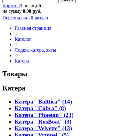
Корзина
0 позиций
на сумму
0,00 руб.
Персональный раздел
Главная страница
>
Каталог
>
Лодки, катера, яхты
>
Катера
Товары
Катера
Катера "Balttica" (14)
Катера "Cobra" (8)
Катера "Phaeton" (23)
Катера "RusBoat" (3)
Катера "Velvette" (13)
Катера "Vympel" (5)