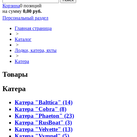
Корзина
0 позиций
на сумму
0,00 руб.
Персональный раздел
Главная страница
>
Каталог
>
Лодки, катера, яхты
>
Катера
Товары
Катера
Катера "Balttica" (14)
Катера "Cobra" (8)
Катера "Phaeton" (23)
Катера "RusBoat" (3)
Катера "Velvette" (13)
Катера "Vympel" (5)