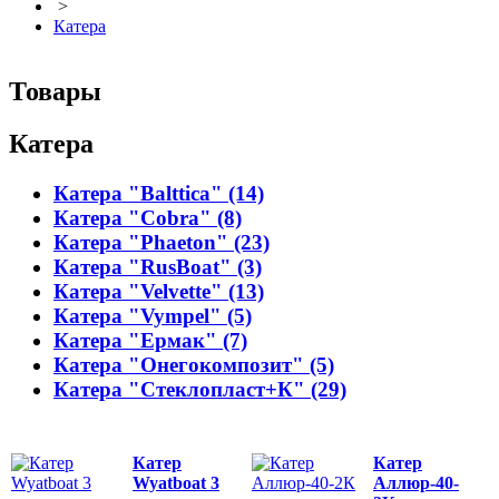
>
Катера
Товары
Катера
Катера "Balttica" (14)
Катера "Cobra" (8)
Катера "Phaeton" (23)
Катера "RusBoat" (3)
Катера "Velvette" (13)
Катера "Vympel" (5)
Катера "Ермак" (7)
Катера "Онегокомпозит" (5)
Катера "Стеклопласт+К" (29)
Катер
Катер
Wyatboat 3
Аллюр-40-