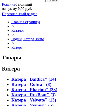
Корзина
0 позиций
на сумму
0,00 руб.
Персональный раздел
Главная страница
>
Каталог
>
Лодки, катера, яхты
>
Катера
Товары
Катера
Катера "Balttica" (14)
Катера "Cobra" (8)
Катера "Phaeton" (23)
Катера "RusBoat" (3)
Катера "Velvette" (13)
Катера "Vympel" (5)