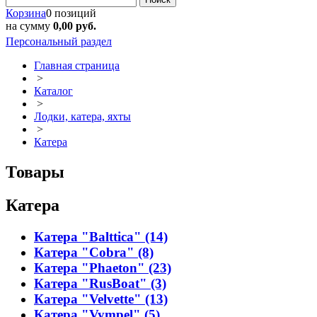
Корзина
0 позиций
на сумму
0,00 руб.
Персональный раздел
Главная страница
>
Каталог
>
Лодки, катера, яхты
>
Катера
Товары
Катера
Катера "Balttica" (14)
Катера "Cobra" (8)
Катера "Phaeton" (23)
Катера "RusBoat" (3)
Катера "Velvette" (13)
Катера "Vympel" (5)