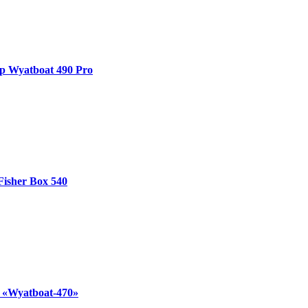
р Wyatboat 490 Pro
Fisher Box 540
 «Wyatboat-470»