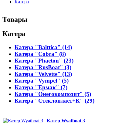
Катера
Товары
Катера
Катера "Balttica" (14)
Катера "Cobra" (8)
Катера "Phaeton" (23)
Катера "RusBoat" (3)
Катера "Velvette" (13)
Катера "Vympel" (5)
Катера "Ермак" (7)
Катера "Онегокомпозит" (5)
Катера "Стеклопласт+К" (29)
Катер Wyatboat 3