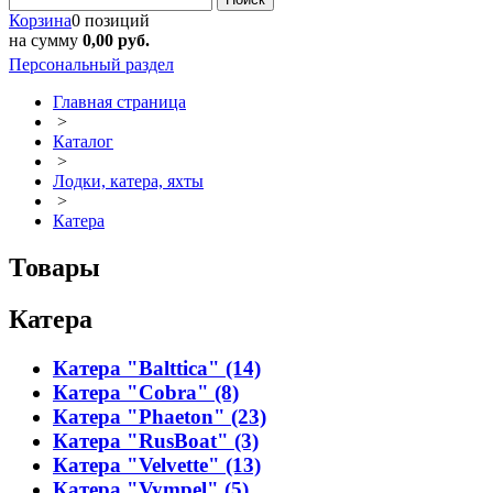
Корзина
0 позиций
на сумму
0,00 руб.
Персональный раздел
Главная страница
>
Каталог
>
Лодки, катера, яхты
>
Катера
Товары
Катера
Катера "Balttica" (14)
Катера "Cobra" (8)
Катера "Phaeton" (23)
Катера "RusBoat" (3)
Катера "Velvette" (13)
Катера "Vympel" (5)