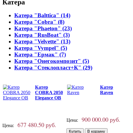
Катера
Катера "Balttica" (14)
Катера "Cobra" (8)
Катера "Phaeton" (23)
Катера "RusBoat" (3)
Катера "Velvette" (13)
Катера "Vympel" (5)
Катера "Ермак" (7)
Катера "Онегокомпозит" (5)
Катера "Стеклопласт+К" (29)
Катер
Катер
COBRA 2050
Raven
Elegance OB
900 000.00 руб.
Цена:
677 480.50 руб.
Цена: