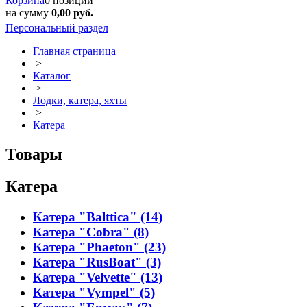
Корзина
0 позиций
на сумму
0,00 руб.
Персональный раздел
Главная страница
>
Каталог
>
Лодки, катера, яхты
>
Катера
Товары
Катера
Катера "Balttica" (14)
Катера "Cobra" (8)
Катера "Phaeton" (23)
Катера "RusBoat" (3)
Катера "Velvette" (13)
Катера "Vympel" (5)