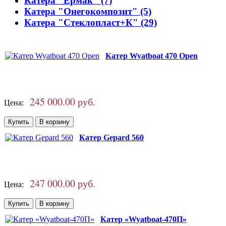
Катера "Ермак" (7)
Катера "Онегокомпозит" (5)
Катера "Стеклопласт+К" (29)
Катер Wyatboat 470 Open
245 000.00 руб.
Цена:
Катер Gepard 560
247 000.00 руб.
Цена:
Катер «Wyatboat-470П»