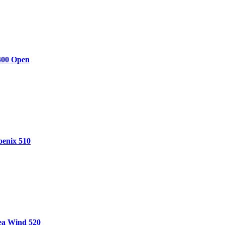
400 Open
enix 510
ea Wind 520