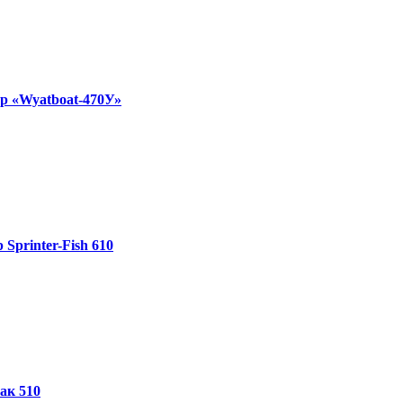
р «Wyatboat-470У»
 Sprinter-Fish 610
ак 510