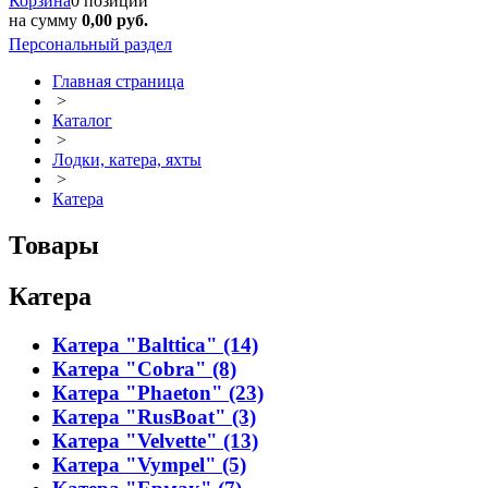
Корзина
0 позиций
на сумму
0,00 руб.
Персональный раздел
Главная страница
>
Каталог
>
Лодки, катера, яхты
>
Катера
Товары
Катера
Катера "Balttica" (14)
Катера "Cobra" (8)
Катера "Phaeton" (23)
Катера "RusBoat" (3)
Катера "Velvette" (13)
Катера "Vympel" (5)