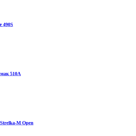
e 490S
рмак 510A
Strelka-М Open