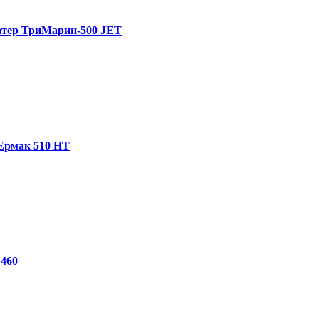
тер ТриМарин-500 JET
Ермак 510 HT
 460