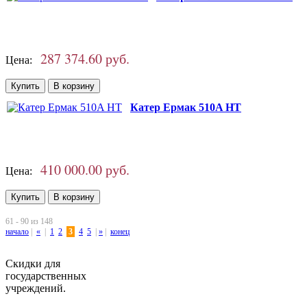
287 374.60 руб.
Цена:
Катер Ермак 510A HT
410 000.00 руб.
Цена:
61 - 90 из 148
начало
|
«
|
1
2
3
4
5
|
»
|
конец
Скидки для
государственных
учреждений.