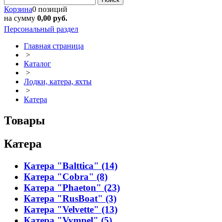
Корзина
0 позиций
на сумму
0,00 руб.
Персональный раздел
Главная страница
>
Каталог
>
Лодки, катера, яхты
>
Катера
Товары
Катера
Катера "Balttica" (14)
Катера "Cobra" (8)
Катера "Phaeton" (23)
Катера "RusBoat" (3)
Катера "Velvette" (13)
Катера "Vympel" (5)