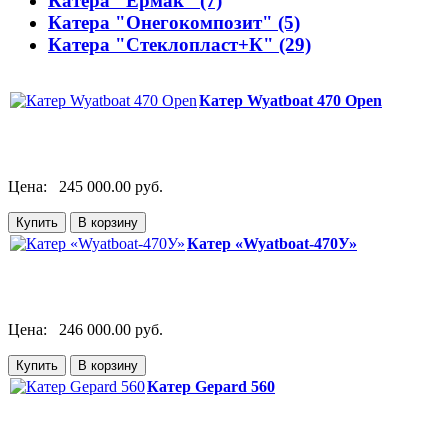
Катера "Ермак" (7)
Катера "Онегокомпозит" (5)
Катера "Стеклопласт+К" (29)
Катер Wyatboat 470 Open
Цена:
245 000.00 руб.
Катер «Wyatboat-470У»
Цена:
246 000.00 руб.
Катер Gepard 560