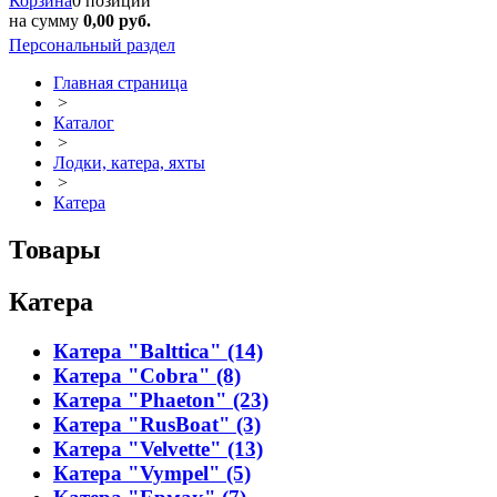
Корзина
0 позиций
на сумму
0,00 руб.
Персональный раздел
Главная страница
>
Каталог
>
Лодки, катера, яхты
>
Катера
Товары
Катера
Катера "Balttica" (14)
Катера "Cobra" (8)
Катера "Phaeton" (23)
Катера "RusBoat" (3)
Катера "Velvette" (13)
Катера "Vympel" (5)