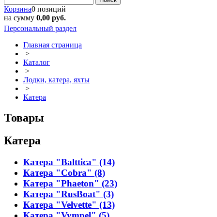
Корзина
0 позиций
на сумму
0,00 руб.
Персональный раздел
Главная страница
>
Каталог
>
Лодки, катера, яхты
>
Катера
Товары
Катера
Катера "Balttica" (14)
Катера "Cobra" (8)
Катера "Phaeton" (23)
Катера "RusBoat" (3)
Катера "Velvette" (13)
Катера "Vympel" (5)