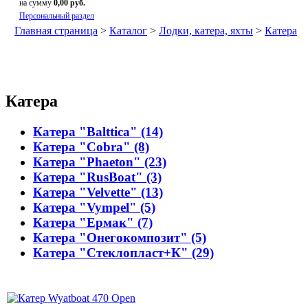
на сумму
0,00 руб.
Персональный раздел
Главная страница
>
Каталог
>
Лодки, катера, яхты
>
Катера
Катера
Катера "Balttica" (14)
Катера "Cobra" (8)
Катера "Phaeton" (23)
Катера "RusBoat" (3)
Катера "Velvette" (13)
Катера "Vympel" (5)
Катера "Ермак" (7)
Катера "Онегокомпозит" (5)
Катера "Стеклопласт+К" (29)