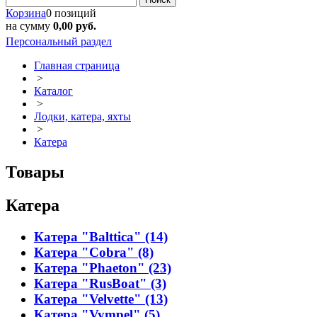
Корзина
0 позиций
на сумму
0,00 руб.
Персональный раздел
Главная страница
>
Каталог
>
Лодки, катера, яхты
>
Катера
Товары
Катера
Катера "Balttica" (14)
Катера "Cobra" (8)
Катера "Phaeton" (23)
Катера "RusBoat" (3)
Катера "Velvette" (13)
Катера "Vympel" (5)