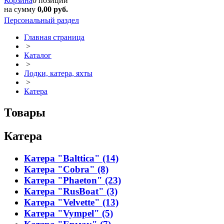
Корзина
0 позиций
на сумму
0,00 руб.
Персональный раздел
Главная страница
>
Каталог
>
Лодки, катера, яхты
>
Катера
Товары
Катера
Катера "Balttica" (14)
Катера "Cobra" (8)
Катера "Phaeton" (23)
Катера "RusBoat" (3)
Катера "Velvette" (13)
Катера "Vympel" (5)