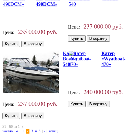
490DCM»
237 000.00 руб.
Цена:
235 000.00 руб.
Цена:
Катер
Катер
Boston
«Wyatboat-
540
470»
240 000.00 руб.
Цена:
237 000.00 руб.
Цена:
31 - 60 из 148
начало
|
«
|
1
2
3
4
5
|
»
|
конец