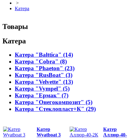
>
Катера
Товары
Катера
Катера "Balttica" (14)
Катера "Cobra" (8)
Катера "Phaeton" (23)
Катера "RusBoat" (3)
Катера "Velvette" (13)
Катера "Vympel" (5)
Катера "Ермак" (7)
Катера "Онегокомпозит" (5)
Катера "Стеклопласт+К" (29)
Катер
Катер
Wyatboat 3
Аллюр-40-