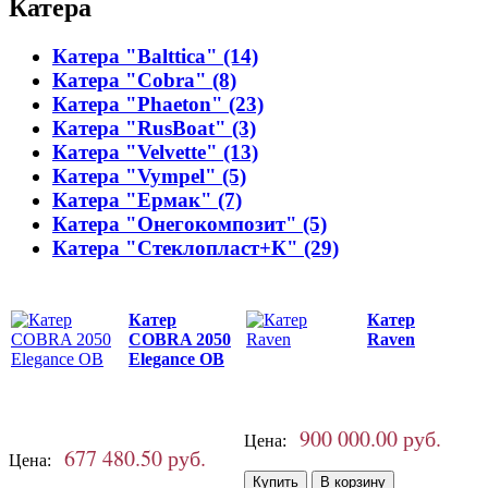
Катера
Катера "Balttica" (14)
Катера "Cobra" (8)
Катера "Phaeton" (23)
Катера "RusBoat" (3)
Катера "Velvette" (13)
Катера "Vympel" (5)
Катера "Ермак" (7)
Катера "Онегокомпозит" (5)
Катера "Стеклопласт+К" (29)
Катер
Катер
COBRA 2050
Raven
Elegance OB
900 000.00 руб.
Цена:
677 480.50 руб.
Цена: