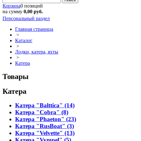
Корзина
0 позиций
на сумму
0,00 руб.
Персональный раздел
Главная страница
>
Каталог
>
Лодки, катера, яхты
>
Катера
Товары
Катера
Катера "Balttica" (14)
Катера "Cobra" (8)
Катера "Phaeton" (23)
Катера "RusBoat" (3)
Катера "Velvette" (13)
Катера "Vympel" (5)