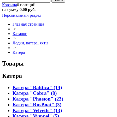
Корзина
0 позиций
на сумму
0,00 руб.
Персональный раздел
Главная страница
>
Каталог
>
Лодки, катера, яхты
>
Катера
Товары
Катера
Катера "Balttica" (14)
Катера "Cobra" (8)
Катера "Phaeton" (23)
Катера "RusBoat" (3)
Катера "Velvette" (13)
Катера "Vympel" (5)