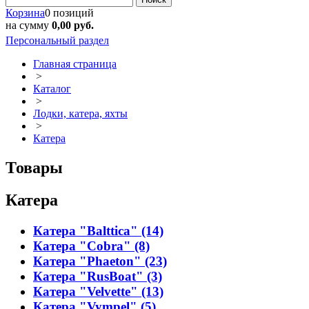
Корзина
0 позиций
на сумму
0,00 руб.
Персональный раздел
Главная страница
>
Каталог
>
Лодки, катера, яхты
>
Катера
Товары
Катера
Катера "Balttica" (14)
Катера "Cobra" (8)
Катера "Phaeton" (23)
Катера "RusBoat" (3)
Катера "Velvette" (13)
Катера "Vympel" (5)