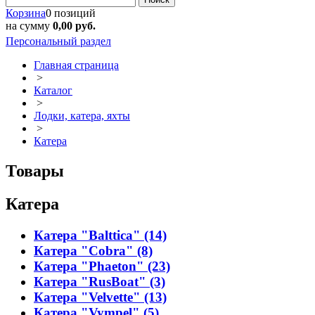
Корзина
0 позиций
на сумму
0,00 руб.
Персональный раздел
Главная страница
>
Каталог
>
Лодки, катера, яхты
>
Катера
Товары
Катера
Катера "Balttica" (14)
Катера "Cobra" (8)
Катера "Phaeton" (23)
Катера "RusBoat" (3)
Катера "Velvette" (13)
Катера "Vympel" (5)