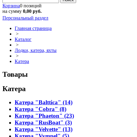
Корзина
0 позиций
на сумму
0,00 руб.
Персональный раздел
Главная страница
>
Каталог
>
Лодки, катера, яхты
>
Катера
Товары
Катера
Катера "Balttica" (14)
Катера "Cobra" (8)
Катера "Phaeton" (23)
Катера "RusBoat" (3)
Катера "Velvette" (13)
Катера "Vympel" (5)