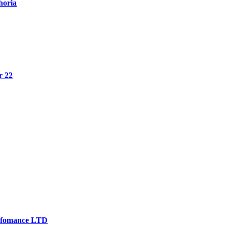
horia
r 22
rfomance LTD