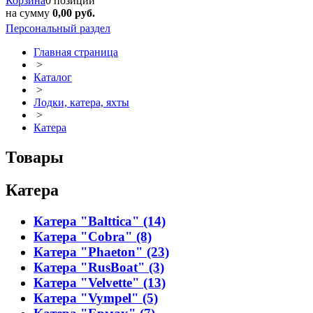
Корзина
0 позиций
на сумму
0,00 руб.
Персональный раздел
Главная страница
>
Каталог
>
Лодки, катера, яхты
>
Катера
Товары
Катера
Катера "Balttica" (14)
Катера "Cobra" (8)
Катера "Phaeton" (23)
Катера "RusBoat" (3)
Катера "Velvette" (13)
Катера "Vympel" (5)