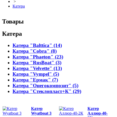
>
Катера
Товары
Катера
Катера "Balttica" (14)
Катера "Cobra" (8)
Катера "Phaeton" (23)
Катера "RusBoat" (3)
Катера "Velvette" (13)
Катера "Vympel" (5)
Катера "Ермак" (7)
Катера "Онегокомпозит" (5)
Катера "Стеклопласт+К" (29)
Катер
Катер
Wyatboat 3
Аллюр-40-