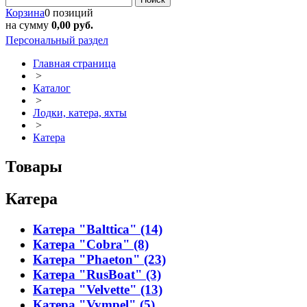
Корзина
0 позиций
на сумму
0,00 руб.
Персональный раздел
Главная страница
>
Каталог
>
Лодки, катера, яхты
>
Катера
Товары
Катера
Катера "Balttica" (14)
Катера "Cobra" (8)
Катера "Phaeton" (23)
Катера "RusBoat" (3)
Катера "Velvette" (13)
Катера "Vympel" (5)