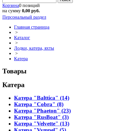
Корзина
0 позиций
на сумму
0,00 руб.
Персональный раздел
Главная страница
>
Каталог
>
Лодки, катера, яхты
>
Катера
Товары
Катера
Катера "Balttica" (14)
Катера "Cobra" (8)
Катера "Phaeton" (23)
Катера "RusBoat" (3)
Катера "Velvette" (13)
Катера "Vympel" (5)