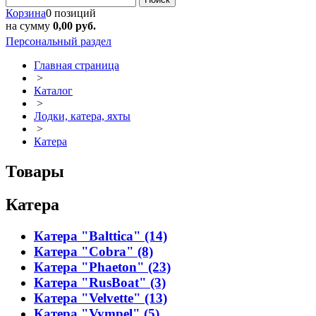
Корзина
0 позиций
на сумму
0,00 руб.
Персональный раздел
Главная страница
>
Каталог
>
Лодки, катера, яхты
>
Катера
Товары
Катера
Катера "Balttica" (14)
Катера "Cobra" (8)
Катера "Phaeton" (23)
Катера "RusBoat" (3)
Катера "Velvette" (13)
Катера "Vympel" (5)