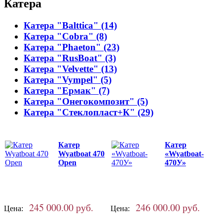
Катера
Катера "Balttica" (14)
Катера "Cobra" (8)
Катера "Phaeton" (23)
Катера "RusBoat" (3)
Катера "Velvette" (13)
Катера "Vympel" (5)
Катера "Ермак" (7)
Катера "Онегокомпозит" (5)
Катера "Стеклопласт+К" (29)
Катер
Катер
Wyatboat 470
«Wyatboat-
Open
470У»
245 000.00 руб.
246 000.00 руб.
Цена:
Цена: