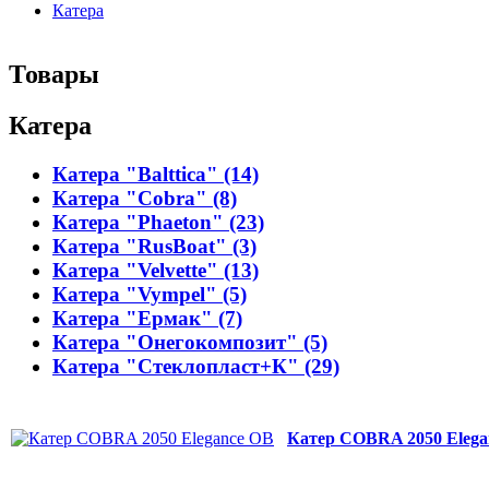
Катера
Товары
Катера
Катера "Balttica" (14)
Катера "Cobra" (8)
Катера "Phaeton" (23)
Катера "RusBoat" (3)
Катера "Velvette" (13)
Катера "Vympel" (5)
Катера "Ермак" (7)
Катера "Онегокомпозит" (5)
Катера "Стеклопласт+К" (29)
Катер COBRA 2050 Elega